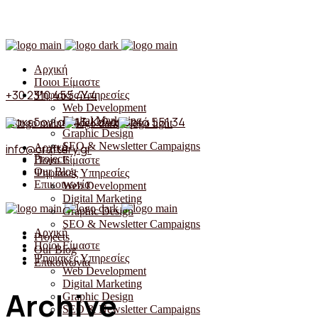
Follow us
Αρχική
Ποιοι Είμαστε
+30 2310 455 444
Ψηφιακές Υπηρεσίες
Web Development
Digital Marketing
Μακεδονίας 43, Καλαμαριά 551 34
Graphic Design
SEO & Newsletter Campaigns
Αρχική
info@craftery.gr
Projects
Ποιοι Είμαστε
Our Blog
Ψηφιακές Υπηρεσίες
Επικοινωνία
Web Development
Digital Marketing
Graphic Design
SEO & Newsletter Campaigns
Αρχική
Projects
Ποιοι Είμαστε
Our Blog
Ψηφιακές Υπηρεσίες
Επικοινωνία
Web Development
Digital Marketing
Archive
Graphic Design
SEO & Newsletter Campaigns