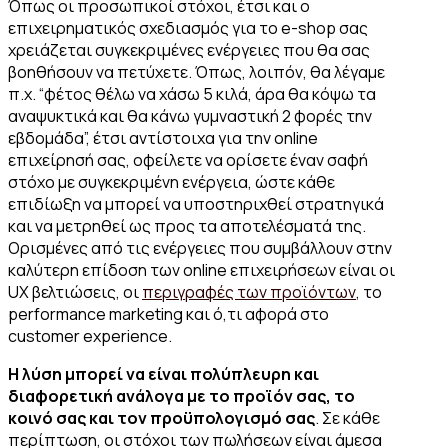
Όπως οι προσωπικοί στόχοι, έτσι και ο
επιχειρηματικός σχεδιασμός για το e-shop σας
χρειάζεται συγκεκριμένες ενέργειες που θα σας
βοηθήσουν να πετύχετε. Όπως, λοιπόν, θα λέγαμε
π.χ. “φέτος θέλω να χάσω 5 κιλά, άρα θα κόψω τα
αναψυκτικά και θα κάνω γυμναστική 2 φορές την
εβδομάδα”, έτσι αντίστοιχα για την online
επιχείρησή σας, οφείλετε να ορίσετε έναν σαφή
στόχο με συγκεκριμένη ενέργεια, ώστε κάθε
επιδίωξη να μπορεί να υποστηριχθεί στρατηγικά
και να μετρηθεί ως προς τα αποτελέσματά της.
Ορισμένες από τις ενέργειες που συμβάλλουν στην
καλύτερη επίδοση των online επιχειρήσεων είναι οι
UX βελτιώσεις, οι
περιγραφές των προϊόντων
, το
performance marketing και ό,τι αφορά στο
customer experience.
Η λύση μπορεί να είναι πολύπλευρη και
διαφορετική ανάλογα με το προϊόν σας, το
κοινό σας και τον προϋπολογισμό σας
. Σε κάθε
περίπτωση, οι στόχοι των πωλήσεων είναι άμεσα