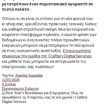
μετατρέπουν έναν περιστασιακό αγοραστή σε
πιστό πελάτη.
Όποιοι κι αν είναι οι στόχοι για τη νέα χρονιά του
e-shop σας, χρειάζονται πρακτικές τεχνικές λύσεις
και καθαρή στρατηγική σκέψη. Μια λειτουργική και
εύχρηστη πλατφόρμα πώλησης, η σωστή χρήση των
δεδομένων κι ένα συνεπές πλάνο προωθητικών
ενεργειών μπορούν να μετατρέψουν τη νέα χρονιά
σε έτος ουσιαστικής ανάπτυξης.
Επικοινωνήστε
σήμερα με την ομάδα της Craftery Digital Services
και μάθετε πώς μπορείτε να απογειώσετε τις
ηλεκτρονικές σας πωλήσεις!
Της/του
Aggelos Ioannidis
12/01/2026
0 Σχόλια
Προηγούμενο
Επόμενο