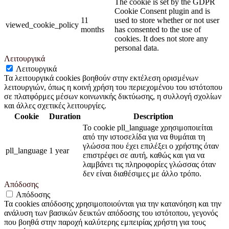
The cookie is set by the GDPR
Cookie Consent plugin and is
11
used to store whether or not user
viewed_cookie_policy
months
has consented to the use of
cookies. It does not store any
personal data.
Λειτουργικά
Λειτουργικά
Τα λειτουργικά cookies βοηθούν στην εκτέλεση ορισμένων
λειτουργιών, όπως η κοινή χρήση του περιεχομένου του ιστότοπου
σε πλατφόρμες μέσων κοινωνικής δικτύωσης, η συλλογή σχολίων
και άλλες σχετικές λειτουργίες.
Cookie
Duration
Description
Το cookie pll_language χρησιμοποιείται
από την ιστοσελίδα για να θυμάται τη
γλώσσα που έχει επιλέξει ο χρήστης όταν
pll_language
1 year
επιστρέφει σε αυτή, καθώς και για να
λαμβάνει τις πληροφορίες γλώσσας όταν
δεν είναι διαθέσιμες με άλλο τρόπο.
Απόδοσης
Απόδοσης
Τα cookies απόδοσης χρησιμοποιούνται για την κατανόηση και την
ανάλυση των βασικών δεικτών απόδοσης του ιστότοπου, γεγονός
που βοηθά στην παροχή καλύτερης εμπειρίας χρήστη για τους